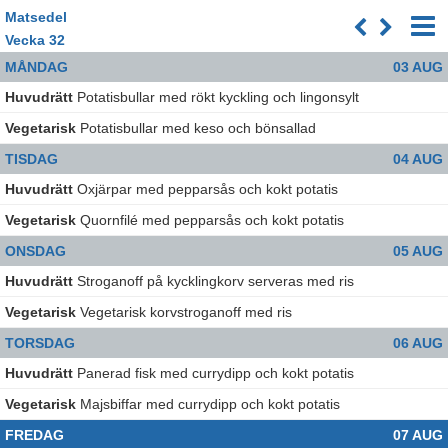
Matsedel
Vecka
32
MÅNDAG
03 AUG
Huvudrätt
Potatisbullar med rökt kyckling och lingonsylt
Vegetarisk
Potatisbullar med keso och bönsallad
TISDAG
04 AUG
Huvudrätt
Oxjärpar med pepparsås och kokt potatis
Vegetarisk
Quornfilé med pepparsås och kokt potatis
ONSDAG
05 AUG
Huvudrätt
Stroganoff på kycklingkorv serveras med ris
Vegetarisk
Vegetarisk korvstroganoff med ris
TORSDAG
06 AUG
Huvudrätt
Panerad fisk med currydipp och kokt potatis
Vegetarisk
Majsbiffar med currydipp och kokt potatis
FREDAG
07 AUG